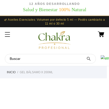
12 AÑOS DESARROLLANDO
Salud y Bienestar
100%
Natural
🌿 Aceites Esenciales: Volumen por defecto 5 ml — Podés cambiarlo a
11 ml o 30 ml
INICIO
GEL BÁLSAMO X 200ML