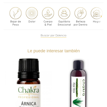
Bajar de
Dolor
Cuerpo
Equilibrio
Belleza
Hogar
Peso
& Piel
Emocional
por Dentro
Buscar por Dolencia
Le puede interesar también