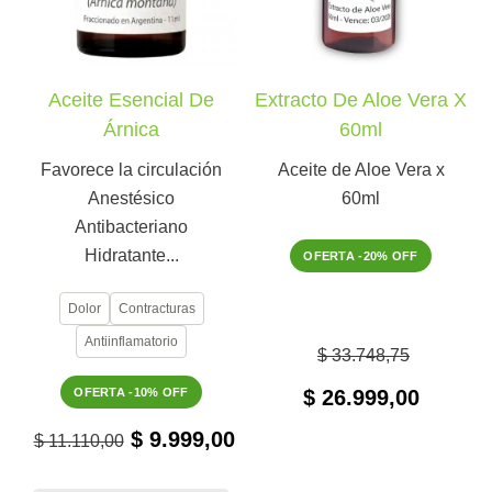
Aceite Esencial De
Extracto De Aloe Vera X
Árnica
60ml
Favorece la circulación
Aceite de Aloe Vera x
Anestésico
60ml
Antibacteriano
Hidratante...
OFERTA -20% OFF
Dolor
Contracturas
Antiinflamatorio
$ 33.748,75
OFERTA -10% OFF
$ 26.999,00
$ 9.999,00
$ 11.110,00