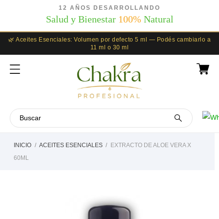
12 AÑOS DESARROLLANDO
Salud y Bienestar
100%
Natural
🌿 Aceites Esenciales: Volumen por defecto 5 ml — Podés cambiarlo a
11 ml o 30 ml
INICIO
ACEITES ESENCIALES
EXTRACTO DE ALOE VERA X
60ML