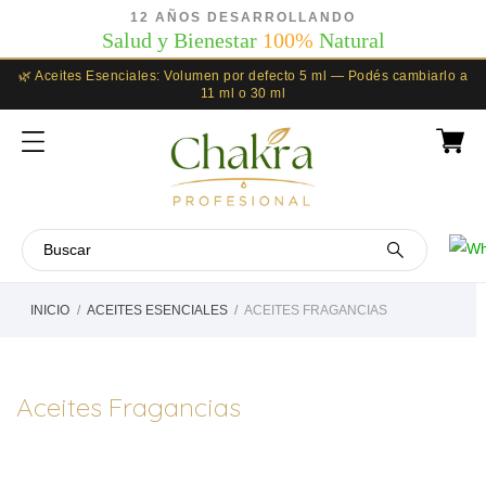
12 AÑOS DESARROLLANDO
Salud y Bienestar
100%
Natural
🌿 Aceites Esenciales: Volumen por defecto 5 ml — Podés cambiarlo a
11 ml o 30 ml
INICIO
ACEITES ESENCIALES
ACEITES FRAGANCIAS
Aceites Fragancias