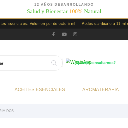
12 AÑOS DESARROLLANDO
Salud y Bienestar
100%
Natural
ites Esenciales: Volumen por defecto 5 ml — Podés cambiarlo a 11 ml 
¿Querés consultarnos?
ACEITES ESENCIALES
AROMATERAPIA
RIMIDOS