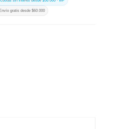
 cuotas sin interés desde $50.000 · MP
Envío gratis desde $60.000