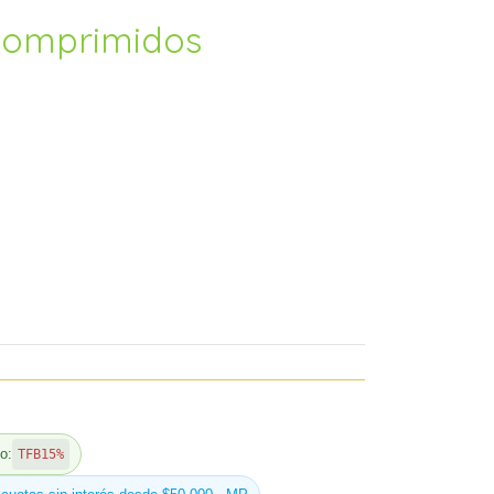
comprimidos
o:
TFB15%