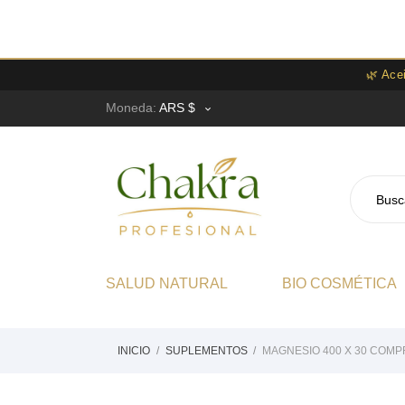
🌿 Ace
Moneda:
ARS $

SALUD NATURAL
BIO COSMÉTICA
INICIO
SUPLEMENTOS
MAGNESIO 400 X 30 COMP