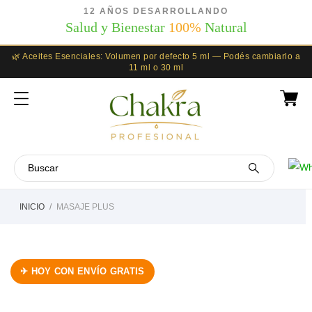
12 AÑOS DESARROLLANDO
Salud y Bienestar
100%
Natural
🌿 Aceites Esenciales: Volumen por defecto 5 ml — Podés cambiarlo a
11 ml o 30 ml
INICIO
MASAJE PLUS
✈ HOY CON ENVÍO GRATIS