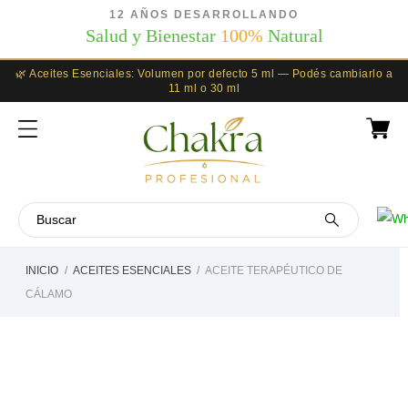
12 AÑOS DESARROLLANDO
Salud y Bienestar
100%
Natural
🌿 Aceites Esenciales: Volumen por defecto 5 ml — Podés cambiarlo a
11 ml o 30 ml
INICIO
ACEITES ESENCIALES
ACEITE TERAPÉUTICO DE
CÁLAMO