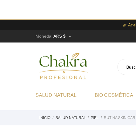
🌿 Ace
Moneda:
ARS $

SALUD NATURAL
BIO COSMÉTICA
INICIO
SALUD NATURAL
PIEL
RUTINA SKIN CAR