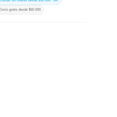
 cuotas sin interés desde $50.000 · MP
Envío gratis desde $60.000