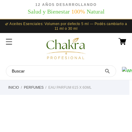
12 AÑOS DESARROLLANDO
Salud y Bienestar
100%
Natural
🌿 Aceites Esenciales: Volumen por defecto 5 ml — Podés cambiarlo a
11 ml o 30 ml
INICIO
PERFUMES
EAU PARFUM 615 X 60ML