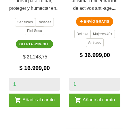
ideal para cuidar,
altísima concentración
proteger y humectar en...
de activos anti-age,...
✈ ENVÍO GRATIS
Sensibles
Rosácea
Piel Seca
Belleza
Mujeres 40+
Anti-age
OFERTA -20% OFF
$ 36.999,00
$ 21.248,75
$ 16.999,00


Añadir al carrito
Añadir al carrito