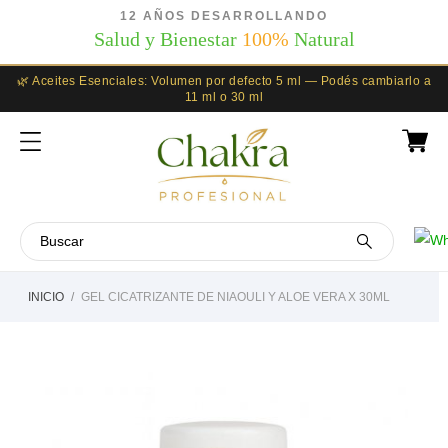
12 AÑOS DESARROLLANDO
Salud y Bienestar
100%
Natural
🌿 Aceites Esenciales: Volumen por defecto 5 ml — Podés cambiarlo a
11 ml o 30 ml
INICIO
GEL CICATRIZANTE DE NIAOULI Y ALOE VERA X 30ML