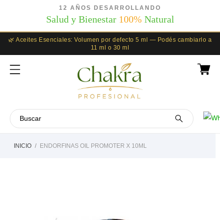
12 AÑOS DESARROLLANDO
Salud y Bienestar
100%
Natural
🌿 Aceites Esenciales: Volumen por defecto 5 ml — Podés cambiarlo a
11 ml o 30 ml
INICIO
ENDORFINAS OIL PROMOTER X 10ML