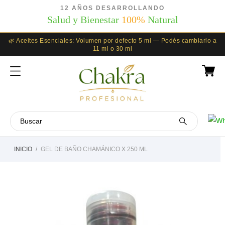
12 AÑOS DESARROLLANDO
Salud y Bienestar
100%
Natural
🌿 Aceites Esenciales: Volumen por defecto 5 ml — Podés cambiarlo a
11 ml o 30 ml
INICIO
GEL DE BAÑO CHAMÁNICO X 250 ML