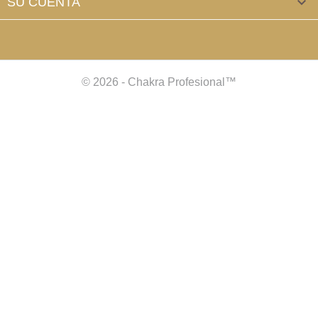
SU CUENTA

© 2026 - Chakra Profesional™