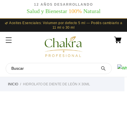
12 AÑOS DESARROLLANDO
Salud y Bienestar
100%
Natural
🌿 Aceites Esenciales: Volumen por defecto 5 ml — Podés cambiarlo a
11 ml o 30 ml
INICIO
HIDROLATO DE DIENTE DE LEÓN X 30ML