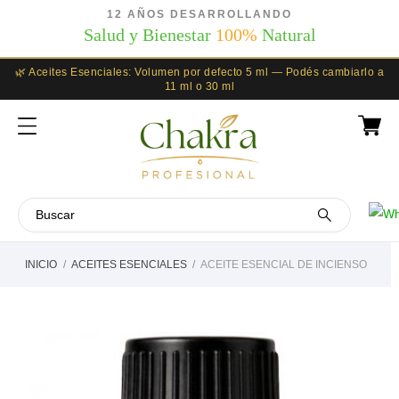
12 AÑOS DESARROLLANDO
Salud y Bienestar
100%
Natural
🌿 Aceites Esenciales: Volumen por defecto 5 ml — Podés cambiarlo a
11 ml o 30 ml
INICIO
ACEITES ESENCIALES
ACEITE ESENCIAL DE INCIENSO