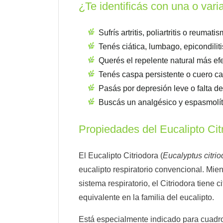
¿Te identificás con una o vari
Sufrís artritis, poliartritis o reumat
Tenés ciática, lumbago, epicondilit
Querés el repelente natural más ef
Tenés caspa persistente o cuero c
Pasás por depresión leve o falta d
Buscás un analgésico y espasmolít
Propiedades del Eucalipto Cit
El Eucalipto Citriodora (
Eucalyptus citrio
eucalipto respiratorio convencional. Mie
sistema respiratorio, el Citriodora tiene 
equivalente en la familia del eucalipto.
Está especialmente indicado para cuadros 