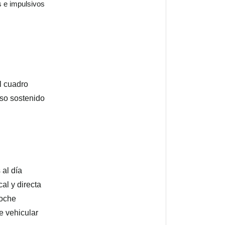
 e impulsivos
el cuadro
uso sostenido
 al día
cal y directa
noche
e vehicular