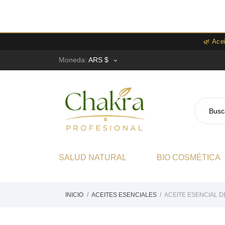
🌿 Ace
Moneda:
ARS $

SALUD NATURAL
BIO COSMÉTICA
INICIO
ACEITES ESENCIALES
ACEITE ESENCIAL D