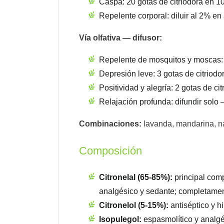
Caspa: 20 gotas de citriodora en 1
Repelente corporal: diluir al 2% en
Vía olfativa — difusor:
Repelente de mosquitos y moscas: 
Depresión leve: 3 gotas de citriodo
Positividad y alegría: 2 gotas de ci
Relajación profunda: difundir solo
Combinaciones:
lavanda, mandarina, nar
Composición
Citronelal (65-85%):
principal comp
analgésico y sedante; completament
Citronelol (5-15%):
antiséptico y h
Isopulegol:
espasmolítico y analgé