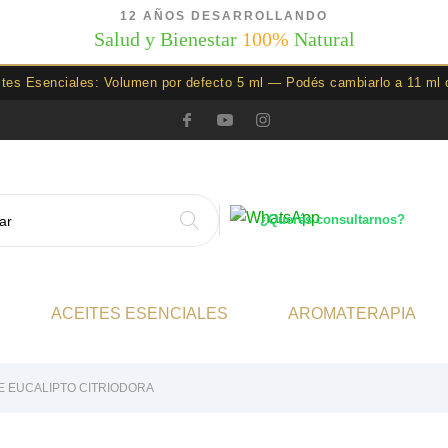
12 AÑOS DESARROLLANDO
Salud y Bienestar
100%
Natural
ites Esenciales: Volumen por defecto 5 ml — Podés cambiarlo a 11 ml 
¿Querés consultarnos?
ACEITES ESENCIALES
AROMATERAPIA
E EUCALIPTO CITRIODORA