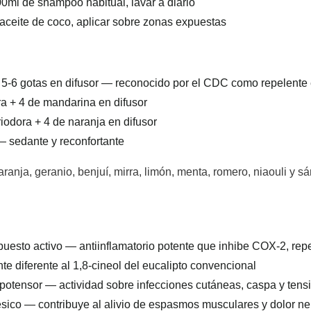
00ml de shampoo habitual, lavar a diario
 aceite de coco, aplicar sobre zonas expuestas
5-6 gotas en difusor — reconocido por el CDC como repelente 
ra + 4 de mandarina en difusor
triodora + 4 de naranja en difusor
 — sedante y reconfortante
anja, geranio, benjuí, mirra, limón, menta, romero, niaouli y sá
uesto activo — antiinflamatorio potente que inhibe COX-2, rep
e diferente al 1,8-cineol del eucalipto convencional
ipotensor — actividad sobre infecciones cutáneas, caspa y tensi
sico — contribuye al alivio de espasmos musculares y dolor n