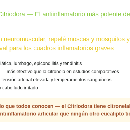
triodora — El antiinflamatorio más potente del c
ación neuromuscular, repelé moscas y mosquitos
ival para los cuadros inflamatorios graves
iática, lumbago, epicondilitis y tendinitis
— más efectivo que la citronela en estudios comparativos
 tensión arterial elevada y temperamentos sanguíneos
 cabelludo irritado
io que todos conocen — el Citriodora tiene citronelal
ntiinflamatorio articular que ningún otro eucalipto t