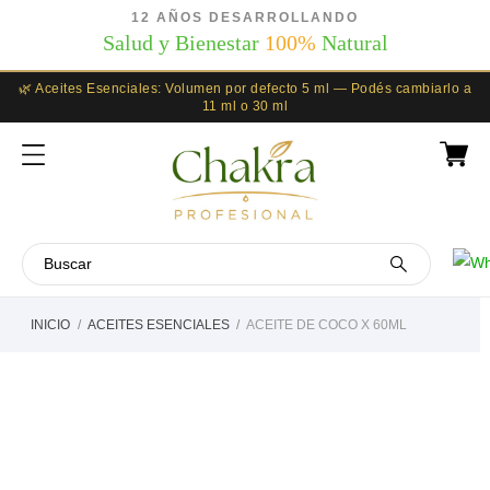
12 AÑOS DESARROLLANDO
Salud y Bienestar
100%
Natural
🌿 Aceites Esenciales: Volumen por defecto 5 ml — Podés cambiarlo a
11 ml o 30 ml
INICIO
ACEITES ESENCIALES
ACEITE DE COCO X 60ML