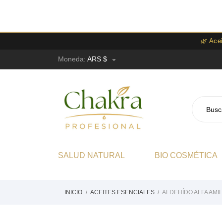
🌿 Ace
Moneda:
ARS $

SALUD NATURAL
BIO COSMÉTICA
INICIO
ACEITES ESENCIALES
ALDEHÍDO ALFA AMI