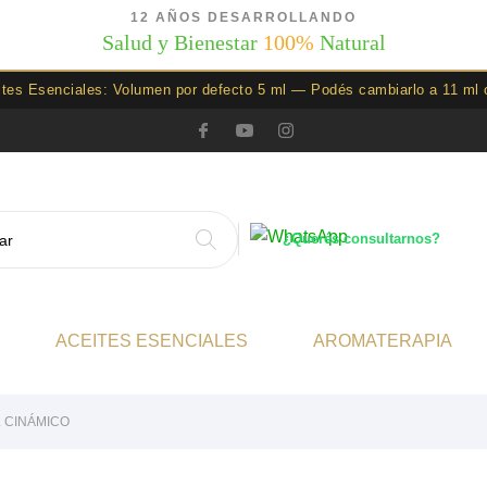
12 AÑOS DESARROLLANDO
Salud y Bienestar
100%
Natural
ites Esenciales: Volumen por defecto 5 ml — Podés cambiarlo a 11 ml 
¿Querés consultarnos?
ACEITES ESENCIALES
AROMATERAPIA
L CINÁMICO