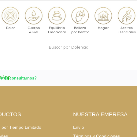
Dolor
Cuerpo
Equilibrio
Belleza
Hogar
Aceites
& Piel
Emocional
por Dentro
Esenciales
Buscar por Dolencia
erés consultarnos?
DUCTOS
NUESTRA EMPRESA
s por Tiempo Limitado
Envío
ades
Términos y Condiciones