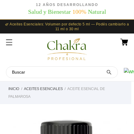
12 AÑOS DESARROLLANDO
Salud y Bienestar
100%
Natural
🌿 Aceites Esenciales: Volumen por defecto 5 ml — Podés cambiarlo a
11 ml o 30 ml
INICIO
ACEITES ESENCIALES
ACEITE ESENCIAL DE
PALMAROSA