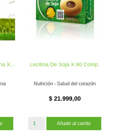
a X...
Lecitina De Soja X 60 Comp.

VISTA RÁPIDA
ana
Nutrición - Salud del corazón
$ 21.999,00
to
Añadir al carrito