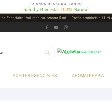
12 AÑOS DESARROLLANDO
Salud y Bienestar
100%
Natural
ites Esenciales: Volumen por defecto 5 ml — Podés cambiarlo a 11 ml 
¿Querés consultarnos?
ACEITES ESENCIALES
AROMATERAPIA