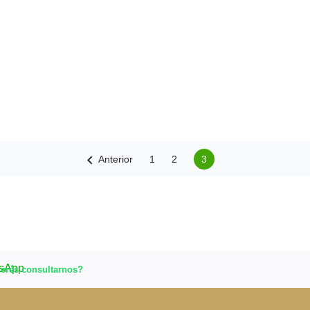

Anterior
1
2
3
erés consultarnos?