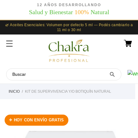
12 AÑOS DESARROLLANDO
Salud y Bienestar
100%
Natural
🌿 Aceites Esenciales: Volumen por defecto 5 ml — Podés cambiarlo a
11 ml o 30 ml
INICIO
KIT DE SUPERVIVENCIA Y/O BOTIQUÍN NATURAL
✈ HOY CON ENVÍO GRATIS