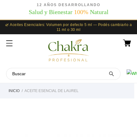
12 AÑOS DESARROLLANDO
Salud y Bienestar
100%
Natural
🌿 Aceites Esenciales: Volumen por defecto 5 ml — Podés cambiarlo a
11 ml o 30 ml
INICIO
ACEITE ESENCIAL DE LAUREL