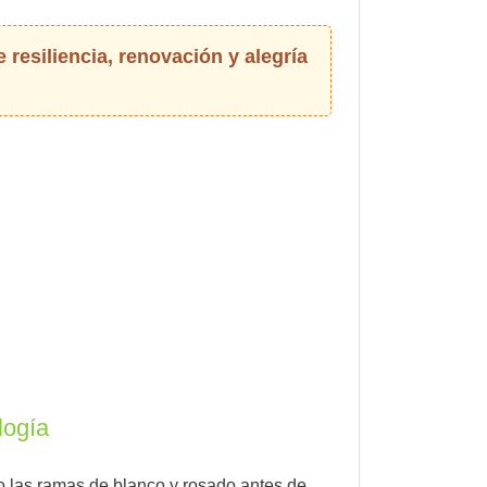
 resiliencia, renovación y alegría
logía
do las ramas de blanco y rosado antes de