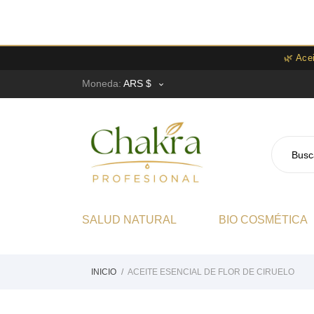
🌿 Ace
Moneda:
ARS $

SALUD NATURAL
BIO COSMÉTICA
INICIO
ACEITE ESENCIAL DE FLOR DE CIRUELO