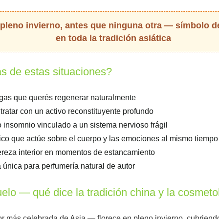
n pleno invierno, antes que ninguna otra — símbolo de
en toda la tradición asiática
as de estas situaciones?
ugas que querés regenerar naturalmente
s tratar con un activo reconstituyente profundo
o insomnio vinculado a un sistema nervioso frágil
ico que actúe sobre el cuerpo y las emociones al mismo tiempo
igereza interior en momentos de estancamiento
a única para perfumería natural de autor
elo — qué dice la tradición china y la cosmeto
flor más celebrada de Asia — florece en pleno invierno, cubrien