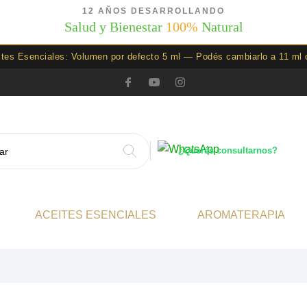
12 AÑOS DESARROLLANDO
Salud y Bienestar
100%
Natural
ites Esenciales: Volumen por defecto 5 ml — Podés cambiarlo a 11 ml 
¿Querés consultarnos?
ACEITES ESENCIALES
AROMATERAPIA