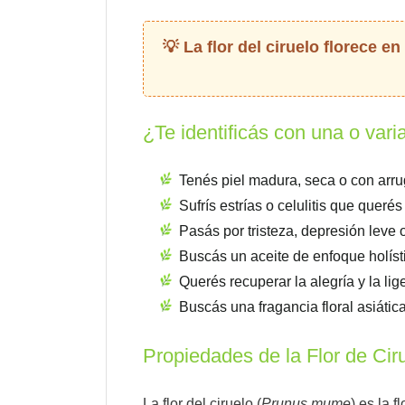
La flor del ciruelo florece e
¿Te identificás con una o vari
Tenés piel madura, seca o con arr
Sufrís estrías o celulitis que queré
Pasás por tristeza, depresión leve 
Buscás un aceite de enfoque holíst
Querés recuperar la alegría y la l
Buscás una fragancia floral asiátic
Propiedades de la Flor de Ciru
La flor del ciruelo (
Prunus mume
) es la 