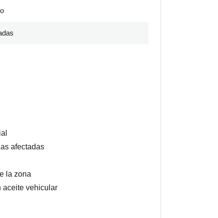
co
adas
ial
onas afectadas
re la zona
 aceite vehicular