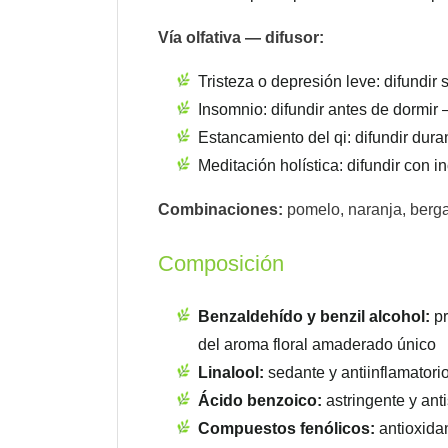
Vía olfativa — difusor:
Tristeza o depresión leve: difundir
Insomnio: difundir antes de dormir
Estancamiento del qi: difundir duran
Meditación holística: difundir con i
Combinaciones:
pomelo, naranja, bergam
Composición
Benzaldehído y benzil alcohol:
pr
del aroma floral amaderado único
Linalool:
sedante y antiinflamatorio
Ácido benzoico:
astringente y ant
Compuestos fenólicos:
antioxidan